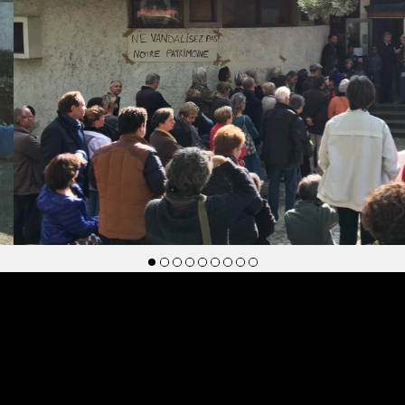
8 octobre 2016, ronde de citoyens pour soutenir la PBR
site change.org
tif est en ligne sur le
, en version française/engli
st disponible en pdf.