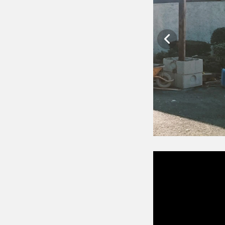
Pétition
La pétition du Collec
version arabe
Une
e