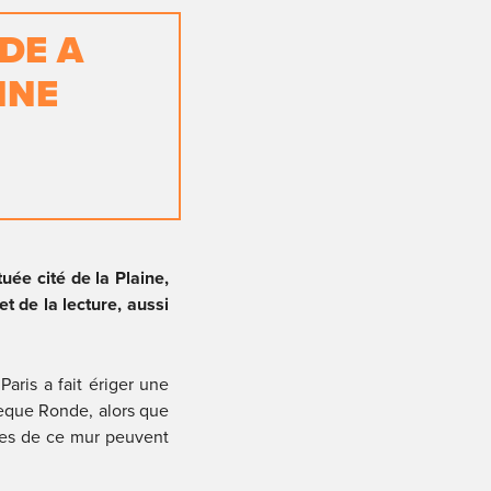
E A 
NE 
uée cité de la Plaine, 
 de la lecture, aussi 
aris a fait ériger une 
èque Ronde, alors que 
tes de ce mur peuvent 