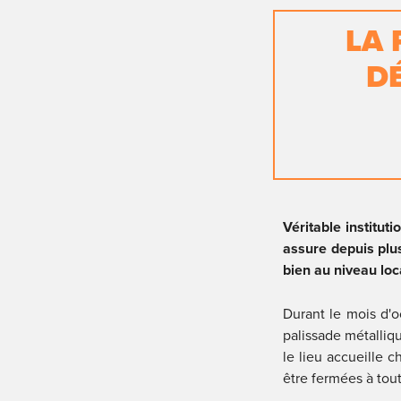
LA 
D
Véritable instituti
assure depuis plus
bien au niveau loca
Durant le mois d'oc
palissade métalliq
le lieu accueille c
être fermées à tou