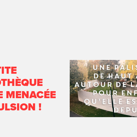
ITE
OTHÈQUE
 MENACÉE 
ULSION !