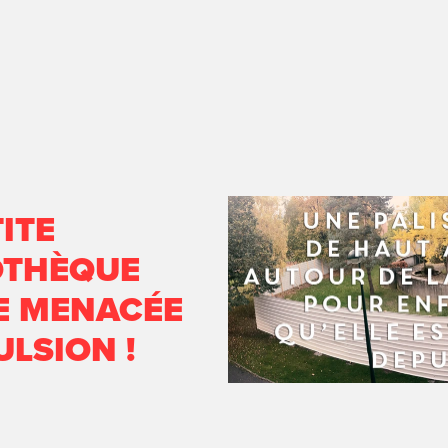
ITE
OTHÈQUE
 MENACÉE 
ULSION !