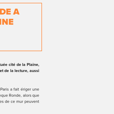
E A 
NE 
uée cité de la Plaine, 
 de la lecture, aussi 
aris a fait ériger une 
èque Ronde, alors que 
tes de ce mur peuvent 