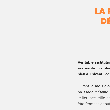
LA 
D
Véritable instituti
assure depuis plus
bien au niveau loca
Durant le mois d'oc
palissade métalliq
le lieu accueille c
être fermées à tou