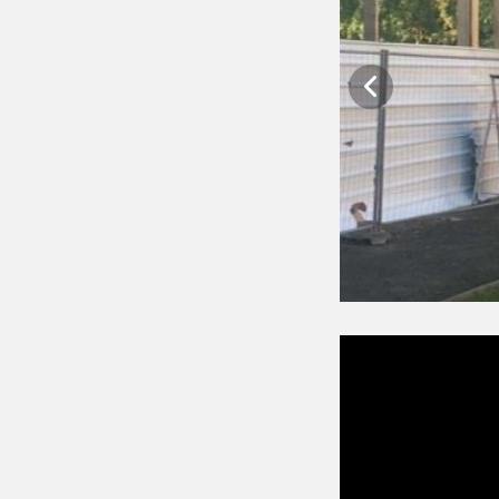
Pétition
La pétition du Collec
version arabe
Une
e